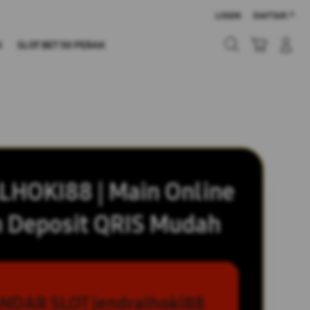
LOGIN
DAFTAR
Cari
Troli
Login/Sign-Up
K
SLOT BET 50 PERAK
Cari
HOKI88 | Main Online
 Deposit QRIS Mudah
NDAR SLOT jendralhoki88