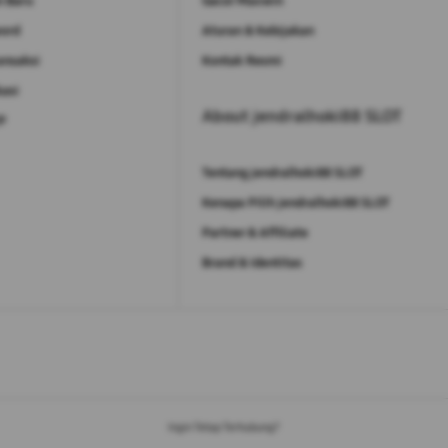
n Baru
Gacor Maxwin
ord
Aturan & Kebijakan
ansaksi
Kontak Resmi
kasi
About jendralhoki88 SLOT
P
Tentang jendralhoki88 SLOT
Kenapa Pilih jendralhoki88 SLOT
Partner & Affiliate
Brand & Identitas
Ingin Tetap Terhubung?