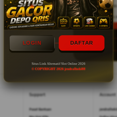
Min WD Rp 50
Depo 1k Bisa J
LOGIN
DAFTAR
Situs Link Alternatif Slot Online 2026
© COPYRIGHT 2026 jendralhoki88
Support
Account
Pusat Bantuan
jendralhoki