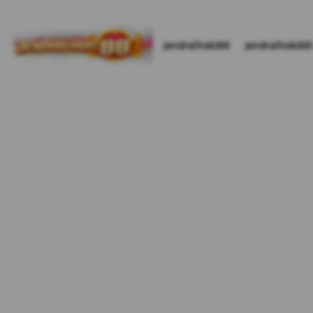
Skip
to
content
jendralhoki88
jendralhoki88