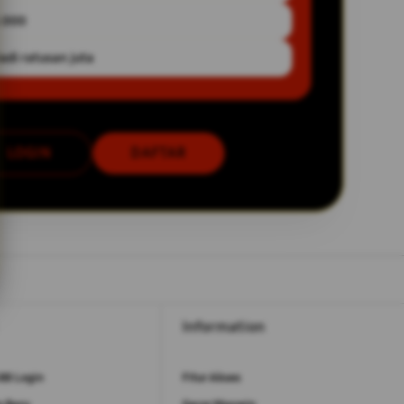
.000
adi ratusan juta
LOGIN
DAFTAR
Information
88 Login
Fitur Akses