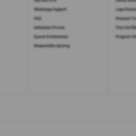
Rtp Slot 97%
Daftar Aku
WhatsApp Support
Lupa Passw
FAQ
Riwayat Tr
Kebijakan Privasi
Fitur Verifi
Syarat & Ketentuan
Program VI
Responsible Gaming