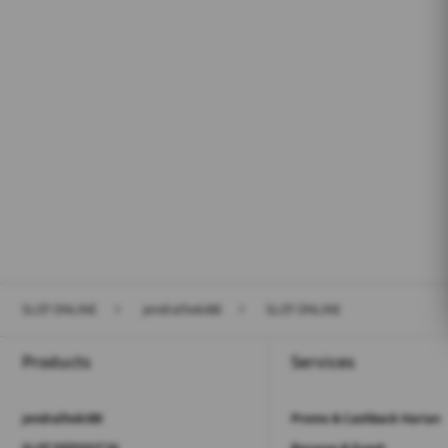
Layer Popup Close
SLOT ONLINE
>
jendralhoki88
>
SLOT ONLINE
Footer Navigation
Products
Services
jendralhoki88
Promo & Cashback Harian