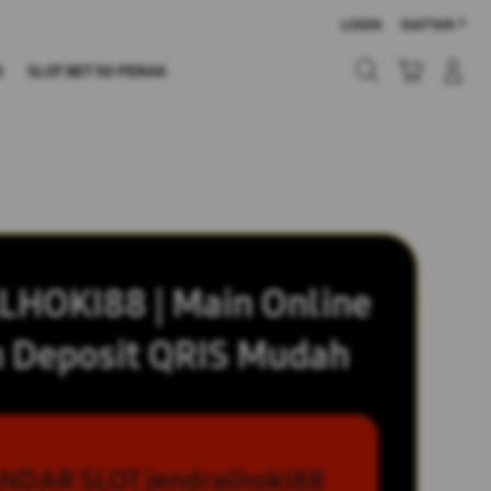
LOGIN
DAFTAR
Cari
Troli
Login/Sign-Up
K
SLOT BET 50 PERAK
Cari
HOKI88 | Main Online
 Deposit QRIS Mudah
NDAR SLOT jendralhoki88