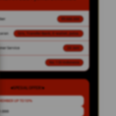
ber
99.666.666
yaran
Qris, Transfer Bank, E-wallet, pulsa.
mer Service
24 Jam
No. 1 Di Indonesia
SPESIAL OFFER!
EMBER UP TO 10%
1.000