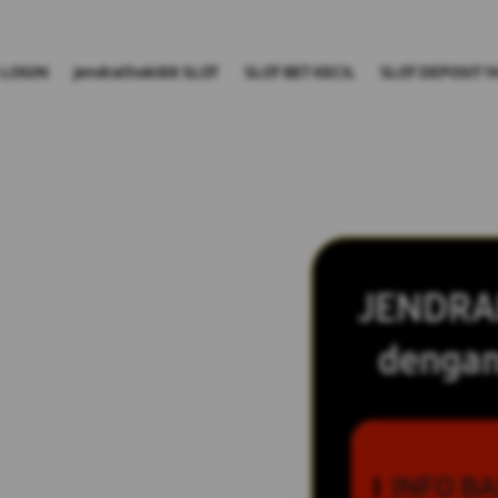
 LOGIN
jendralhoki88 SLOT
SLOT BET KECIL
SLOT DEPOSIT 1
JENDRAL
dengan
INFO BA