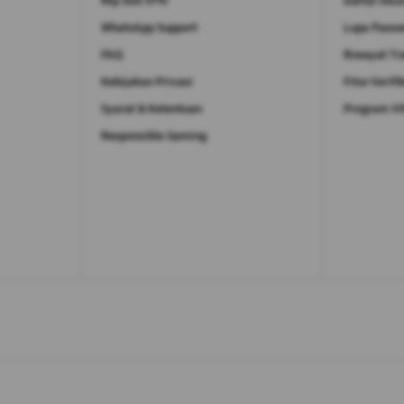
Rtp Slot 97%
Daftar Aku
WhatsApp Support
Lupa Passw
FAQ
Riwayat Tr
Kebijakan Privasi
Fitur Verifi
Syarat & Ketentuan
Program VI
Responsible Gaming