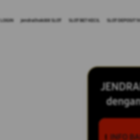
 LOGIN
jendralhoki88 SLOT
SLOT BET KECIL
SLOT DEPOSIT 1
JENDRAL
dengan
INFO BA