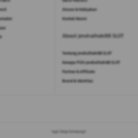
n Baru
Gacor Maxwin
ord
Aturan & Kebijakan
ansaksi
Kontak Resmi
kasi
About jendralhoki88 SLOT
P
Tentang jendralhoki88 SLOT
Kenapa Pilih jendralhoki88 SLOT
Partner & Affiliate
Brand & Identitas
Ingin Tetap Terhubung?