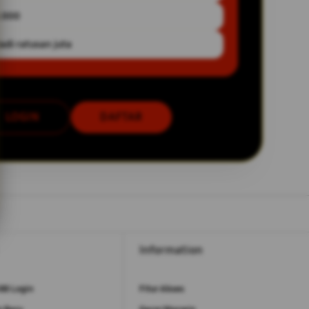
.000
adi ratusan juta
LOGIN
DAFTAR
Information
88 Login
Fitur Akses