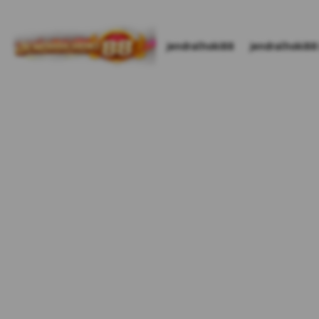
Skip
to
content
jendralhoki88
jendralhoki88