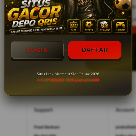
Min WD Rp 50
Depo 1k Bisa J
LOGIN
DAFTAR
Situs Link Alternatif Slot Online 2026
© COPYRIGHT 2026 jendralhoki88
Support
Account
Pusat Bantuan
jendralhoki