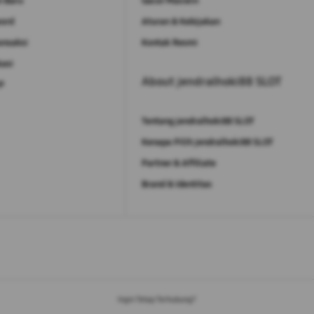
n Baru
Gacor Maxwin
ord
Aturan & Kebijakan
ansaksi
Kontak Resmi
kasi
About jendralhoki88 SLOT
P
Tentang jendralhoki88 SLOT
Kenapa Pilih jendralhoki88 SLOT
Partner & Affiliate
Brand & Identitas
Ingin Tetap Terhubung?