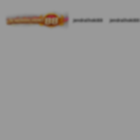
Skip
to
content
jendralhoki88
jendralhoki88