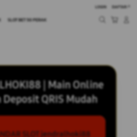
LOGIN
DAFTAR
Cari
Troli
Login/Sign-Up
K
SLOT BET 50 PERAK
Cari
HOKI88 | Main Online
 Deposit QRIS Mudah
NDAR SLOT jendralhoki88