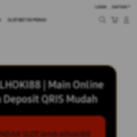
LOGIN
DAFTAR
Cari
Troli
Login/Sign-Up
K
SLOT BET 50 PERAK
Cari
HOKI88 | Main Online
 Deposit QRIS Mudah
NDAR SLOT jendralhoki88