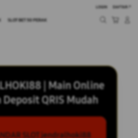
LOGIN
DAFTAR
Cari
Troli
Login/Sign-Up
K
SLOT BET 50 PERAK
Cari
HOKI88 | Main Online
 Deposit QRIS Mudah
NDAR SLOT jendralhoki88