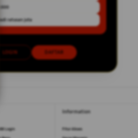
.000
adi ratusan juta
LOGIN
DAFTAR
Information
88 Login
Fitur Akses