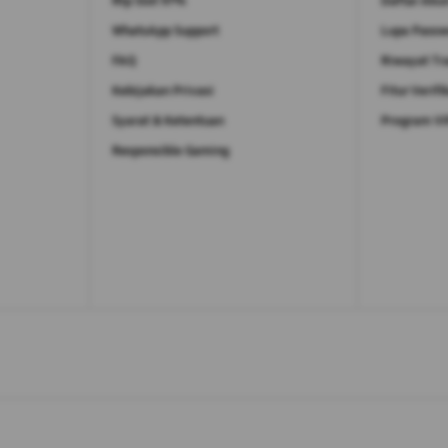
Rtp Slot 97%
Daftar Aku
WhatsApp Support
Lupa Passw
FAQ
Riwayat Tr
Kebijakan Privasi
Fitur Verifi
Syarat & Ketentuan
Program VI
Responsible Gaming