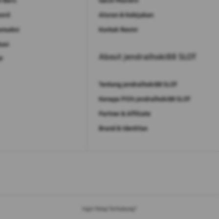
n Baru
Gacor Maxwin
ord
Aturan & Kebijakan
ansaksi
Kontak Resmi
kasi
About jendralhoki88 SLOT
P
Tentang jendralhoki88 SLOT
Kenapa Pilih jendralhoki88 SLOT
Partner & Affiliate
Brand & Identitas
Ingin Tetap Terhubung?