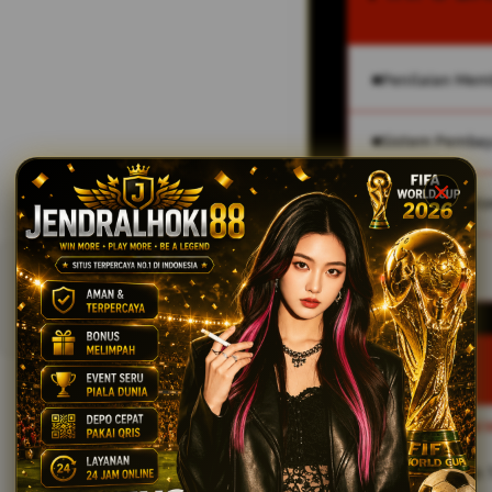
Penilaian Mem
Sistem Pemba
Layanan Custo
Platform
+4 lebih
banyak
BONUS NEW M
Min Depo Rp. 