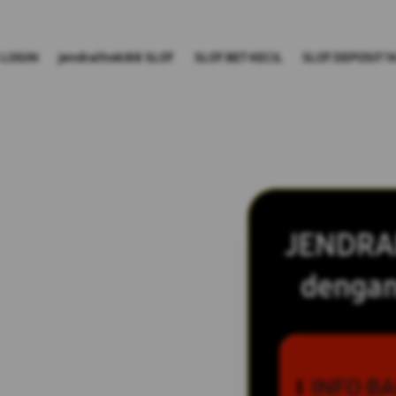
 LOGIN
jendralhoki88 SLOT
SLOT BET KECIL
SLOT DEPOSIT 1
JENDRAL
dengan
INFO BA