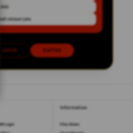
.000
adi ratusan juta
LOGIN
DAFTAR
Information
88 Login
Fitur Akses