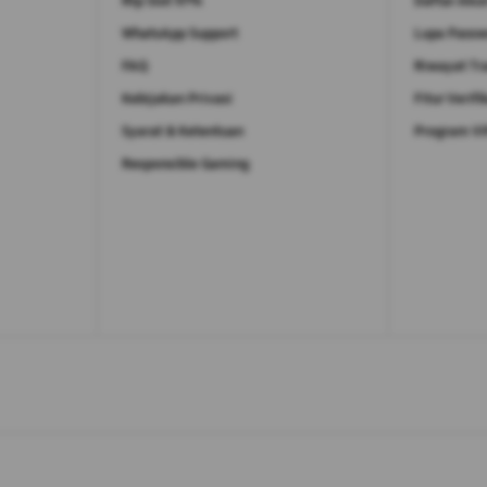
Rtp Slot 97%
Daftar Aku
WhatsApp Support
Lupa Passw
FAQ
Riwayat Tr
Kebijakan Privasi
Fitur Verifi
Syarat & Ketentuan
Program VI
Responsible Gaming