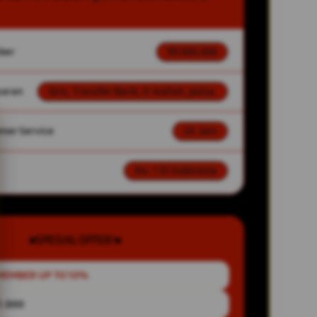
ber
99.666.666
yaran
Qris, Transfer Bank, E-wallet, pulsa.
mer Service
24 Jam
No. 1 Di Indonesia
SPESIAL OFFER!
EMBER UP TO 10%
1.000