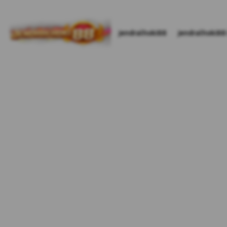
Skip
to
content
jendralhoki88
jendralhoki88