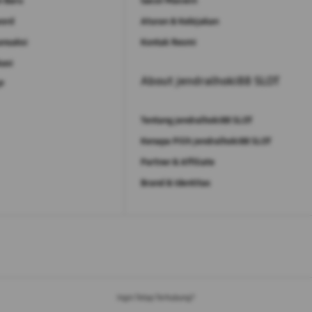
n Baru
Gacor Maxwin
ord
Aturan & Kebijakan
ansaksi
Kontak Resmi
kasi
About jendralhoki88 SLOT
P
Tentang jendralhoki88 SLOT
Kenapa Pilih jendralhoki88 SLOT
Partner & Affiliate
Brand & Identitas
Ingin Tetap Terhubung?