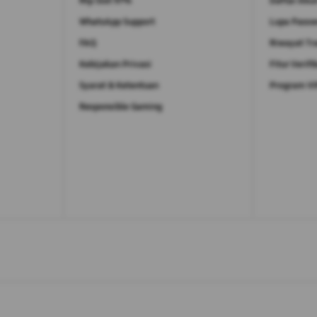
Rtp Slot 97%
Daftar Aku
WhatsApp Support
Lupa Passw
FAQ
Riwayat Tr
Kebijakan Privasi
Fitur Verifi
Syarat & Ketentuan
Program VI
Responsible Gaming