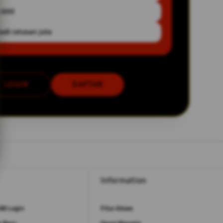
.000
adi ratusan juta
LOGIN
DAFTAR
Information
88 Login
Fitur Akses