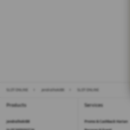
Layer Popup Close
SLOT ONLINE
>
jendralhoki88
>
SLOT ONLINE
Footer Navigation
Products
Services
jendralhoki88
Promo & Cashback Harian